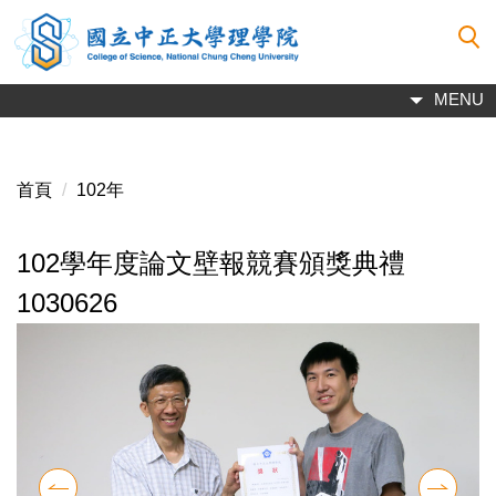
跳
到
主
要
MENU
內
容
區
首頁
102年
102學年度論文壁報競賽頒獎典禮
1030626