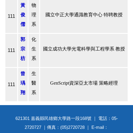
黃
物
俊
理
國立中正大學通識教育中心 特聘教授
111
儒
系
郭
化
宗
生
國立成功大學光電科學與工程學系 教授
111
枋
系
曾
生
瑀
醫
GenScript資深亞太市場 策略經理
111
翔
系
621301 嘉義縣民雄鄉大學路一段168號 ｜ 電話：05-
2720727 ｜傳真：(05)2720728 ｜ E-mail：