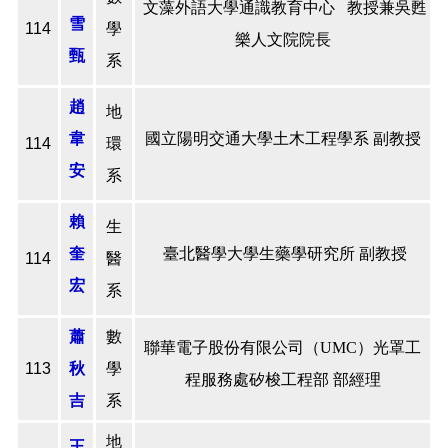
文藻外語大學通識教育中心 教授兼吳甦
雪
114
學
樂人文院院長
甄
系
趙
地
韋
國立陽明交通大學土木工程學系 副教授
114
環
安
系
賴
生
奎
臺北醫學大學生藥學研究所 副教授
114
醫
宏
系
蕭
數
聯華電子股份有限公司（UMC）光罩工
113
秋
學
程服務處矽梭工程部 部經理
吉
系
地
王