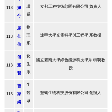
環
立邦工程技術顧問有限公司 負責人
113
姵
系
兮
物
馬
理
逢甲大學光電科學與工程學 系教授
113
仕
系
信
化
傅
國立臺南大學綠色能源科技學系 特聘教
生
113
耀
授
系
賢
生
曹
醫
豐蠅生物科技股份有限公司 創辦人
113
家
系
綱