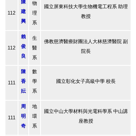
陳
物
國立屏東科技大學生物機電工程系 助理
建
112
理
教授
興
系
賴
生
佛教慈濟醫療財團法人大林慈濟醫院 副
俊
112
醫
院長
良
系
陳
數
香
學
國立彰化女子高級中學 校長
111
妘
系
周
地
國立中山大學材料與光電科學系 中山講
明
環
111
座教授
奇
系