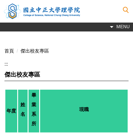
跳
到
主
要
MENU
內
容
區
首頁
傑出校友專區
:::
傑出校友專區
畢
姓
業
現職
年度
名
系
所