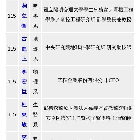
柯
數
國立陽明交通大學學生事務處／電機工程
115
立
學
學系／電控工程研究所 副學務長兼教授
偉
系
古
地
中央研究院地球科學研究所 研究助技師
115
進
環
上
系
李
物
辛耘企業股份有限公司 CEO
115
宏
理
益
系
杜
生
戴德森醫療財團法人嘉義基督教醫院輻射
115
東
醫
安全防護室主任暨核子醫學科主治醫師
峻
系
李
數