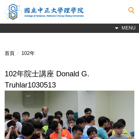
跳
到
主
要
MENU
內
容
區
首頁
102年
102年院士講座 Donald G.
Truhlar1030513