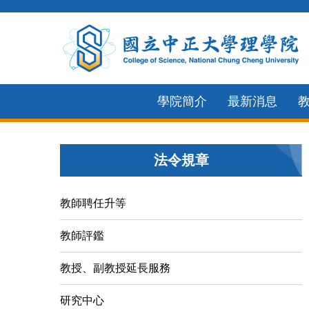
跳
到
主
要
內
學院簡介
最新消息
容
區
法令規章
教師聘任升等
教師評鑑
教授、副教授延長服務
研究中心