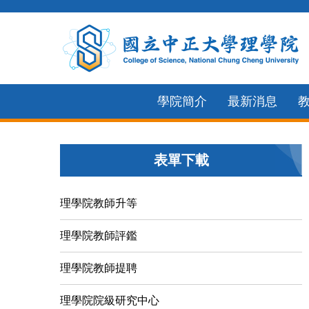
跳
到
主
要
內
學院簡介
最新消息
容
區
表單下載
理學院教師升等
理學院教師評鑑
理學院教師提聘
理學院院級研究中心