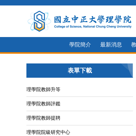
跳
到
主
要
內
學院簡介
最新消息
容
區
表單下載
理學院教師升等
理學院教師評鑑
理學院教師提聘
理學院院級研究中心